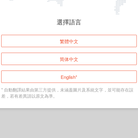
頁面無法顯示
選擇語言
發生錯誤！請登入並再試一次或回到主頁。
繁體中文
登入
简体中文
返回首頁
English*
* 自動翻譯結果由第三方提供，未涵蓋圖片及系統文字，並可能存在誤
差，若有差異請以原文為準。