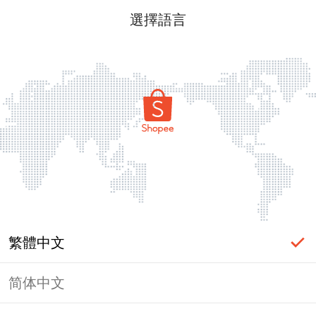
選擇語言
繁體中文
简体中文
頁面無法顯示