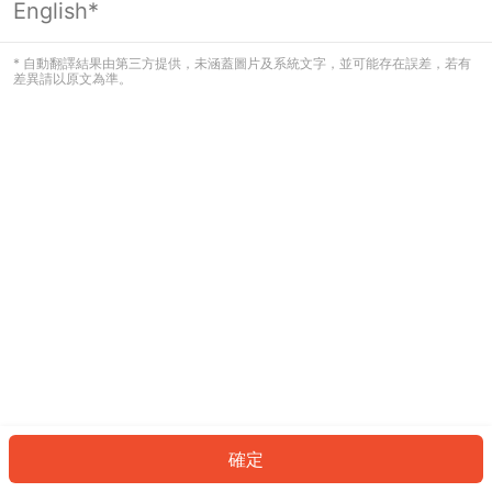
English*
發生錯誤！請登入並再試一次或回到主
頁。
* 自動翻譯結果由第三方提供，未涵蓋圖片及系統文字，並可能存在誤差，若有
差異請以原文為準。
登入
返回首頁
確定
ID: 8695928532a-ca4a-4b6f-bd4c-ebf17641fa24