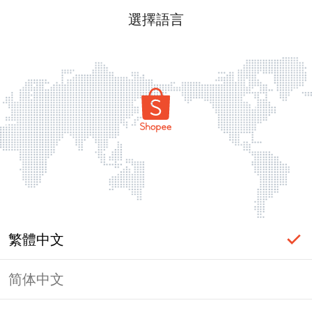
選擇語言
繁體中文
简体中文
頁面無法顯示