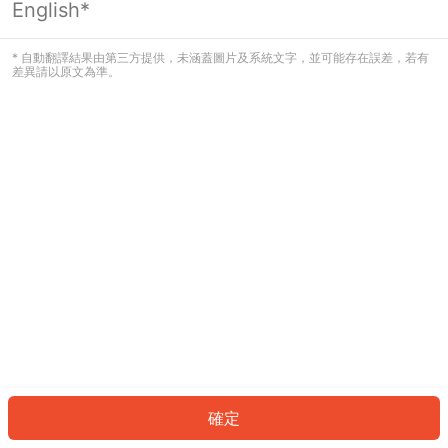
English*
發生錯誤！請登入並再試一次或回到主
頁。
* 自動翻譯結果由第三方提供，未涵蓋圖片及系統文字，並可能存在誤差，若有
差異請以原文為準。
登入
返回首頁
確定
ID: 139d5c64b2e-dc88-4b1c-857f-b0858b810ec1