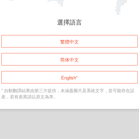
頁面無法顯示
選擇語言
發生錯誤！請登入並再試一次或回到主頁。
繁體中文
登入
简体中文
返回首頁
English*
* 自動翻譯結果由第三方提供，未涵蓋圖片及系統文字，並可能存在誤
差，若有差異請以原文為準。