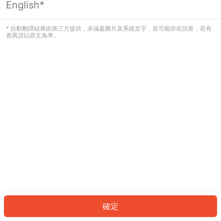
English*
發生錯誤！請登入並再試一次或回到主
頁。
* 自動翻譯結果由第三方提供，未涵蓋圖片及系統文字，並可能存在誤差，若有
差異請以原文為準。
登入
返回首頁
確定
ID: 632158bfdb5-0bcc-456d-a4cd-93eebe674732