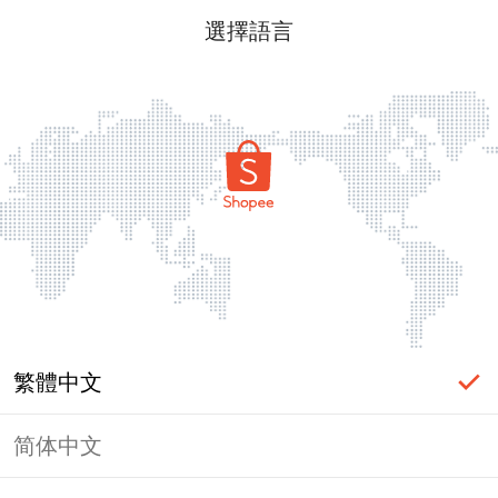
選擇語言
繁體中文
简体中文
頁面無法顯示