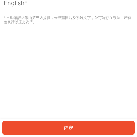
English*
發生錯誤！請登入並再試一次或回到主
頁。
* 自動翻譯結果由第三方提供，未涵蓋圖片及系統文字，並可能存在誤差，若有
差異請以原文為準。
登入
返回首頁
確定
ID: 9738eb1d35a-ae3f-46c2-b068-d9ef31a67663