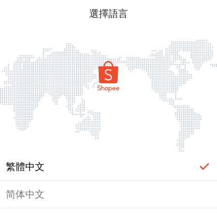
選擇語言
繁體中文
简体中文
頁面無法顯示