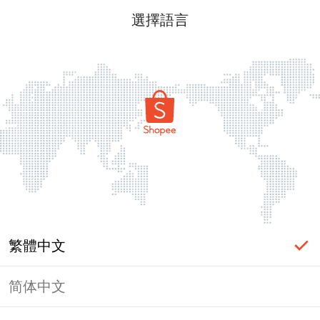
選擇語言
繁體中文
简体中文
頁面無法顯示