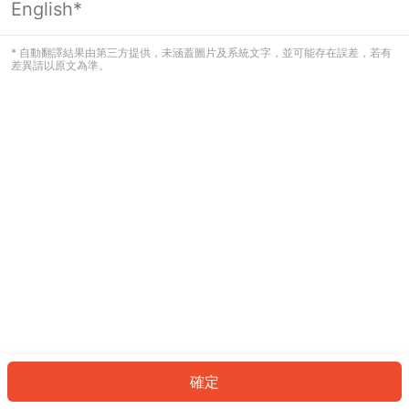
English*
發生錯誤！請登入並再試一次或回到主
頁。
* 自動翻譯結果由第三方提供，未涵蓋圖片及系統文字，並可能存在誤差，若有
差異請以原文為準。
登入
返回首頁
確定
ID: 5070e9151de-8c87-450c-9387-6d658585a2a6