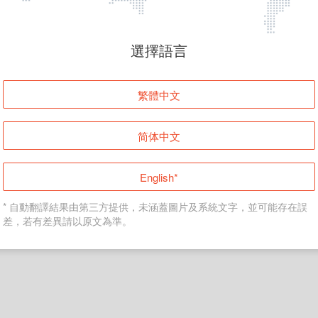
頁面無法顯示
選擇語言
發生錯誤！請登入並再試一次或回到主頁。
繁體中文
登入
简体中文
返回首頁
English*
* 自動翻譯結果由第三方提供，未涵蓋圖片及系統文字，並可能存在誤
差，若有差異請以原文為準。