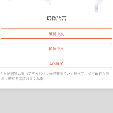
頁面無法顯示
選擇語言
發生錯誤！請登入並再試一次或回到主頁。
繁體中文
登入
简体中文
返回首頁
English*
* 自動翻譯結果由第三方提供，未涵蓋圖片及系統文字，並可能存在誤
差，若有差異請以原文為準。