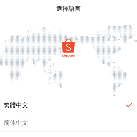
選擇語言
繁體中文
简体中文
頁面無法顯示