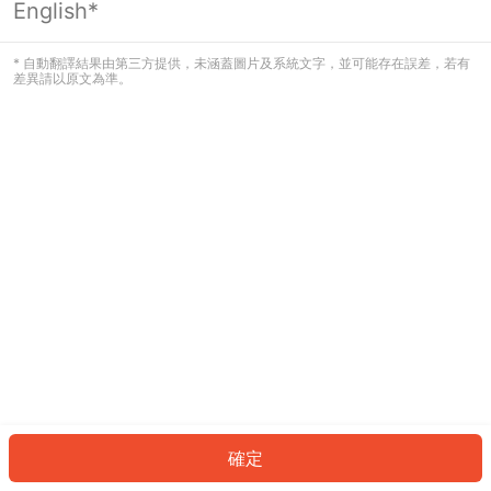
English*
發生錯誤！請登入並再試一次或回到主
頁。
* 自動翻譯結果由第三方提供，未涵蓋圖片及系統文字，並可能存在誤差，若有
差異請以原文為準。
登入
返回首頁
確定
ID: 2585bdd0573-9591-410c-a090-deee0d2070dd