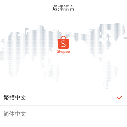
選擇語言
繁體中文
简体中文
頁面無法顯示