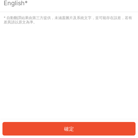
English*
發生錯誤！請登入並再試一次或回到主
頁。
* 自動翻譯結果由第三方提供，未涵蓋圖片及系統文字，並可能存在誤差，若有
差異請以原文為準。
登入
返回首頁
確定
ID: 277cdf0ea20-dac4-41e0-9f29-fbf903f37aaa