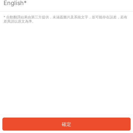
English*
發生錯誤！請登入並再試一次或回到主
頁。
* 自動翻譯結果由第三方提供，未涵蓋圖片及系統文字，並可能存在誤差，若有
差異請以原文為準。
登入
返回首頁
確定
ID: 33431b4bfe9-5828-4a2f-b022-48a0fbe773b7