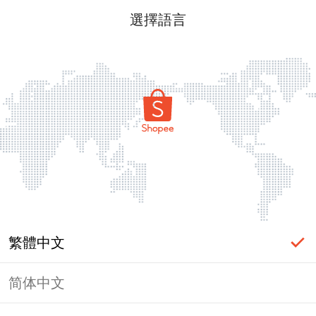
選擇語言
繁體中文
简体中文
頁面無法顯示