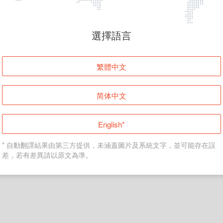
頁面無法顯示
選擇語言
發生錯誤！請登入並再試一次或回到主頁。
繁體中文
登入
简体中文
返回首頁
English*
* 自動翻譯結果由第三方提供，未涵蓋圖片及系統文字，並可能存在誤
差，若有差異請以原文為準。