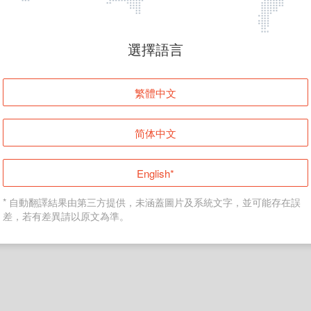
頁面無法顯示
選擇語言
發生錯誤！請登入並再試一次或回到主頁。
繁體中文
登入
简体中文
返回首頁
English*
* 自動翻譯結果由第三方提供，未涵蓋圖片及系統文字，並可能存在誤
差，若有差異請以原文為準。