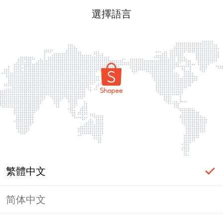
選擇語言
繁體中文
简体中文
頁面無法顯示