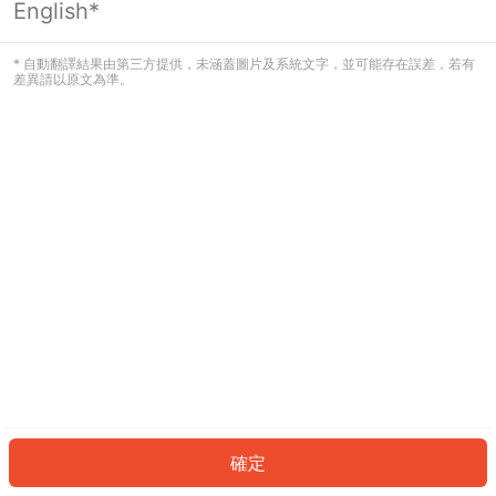
English*
發生錯誤！請登入並再試一次或回到主
頁。
* 自動翻譯結果由第三方提供，未涵蓋圖片及系統文字，並可能存在誤差，若有
差異請以原文為準。
登入
返回首頁
確定
ID: 530b526a99a-62d3-4f8d-bf06-5e3e7f7bada3