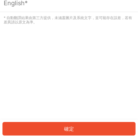
English*
發生錯誤！請登入並再試一次或回到主
頁。
* 自動翻譯結果由第三方提供，未涵蓋圖片及系統文字，並可能存在誤差，若有
差異請以原文為準。
登入
返回首頁
確定
ID: 903ffb62820-d172-4e0f-95a7-4ec190ce0344