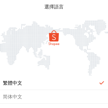
選擇語言
繁體中文
简体中文
頁面無法顯示