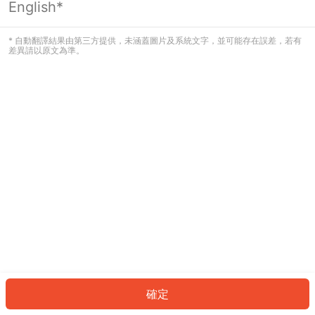
English*
發生錯誤！請登入並再試一次或回到主
頁。
* 自動翻譯結果由第三方提供，未涵蓋圖片及系統文字，並可能存在誤差，若有
差異請以原文為準。
登入
返回首頁
確定
ID: 7652bb6e672-7843-40fd-b57a-b60f49f7cc41