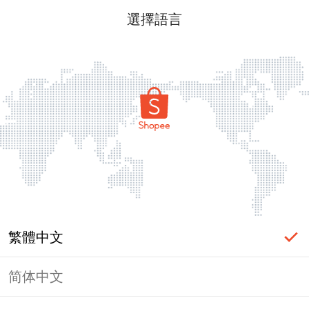
選擇語言
繁體中文
简体中文
頁面無法顯示