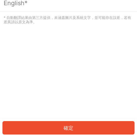
English*
發生錯誤！請登入並再試一次或回到主
頁。
* 自動翻譯結果由第三方提供，未涵蓋圖片及系統文字，並可能存在誤差，若有
差異請以原文為準。
登入
返回首頁
確定
ID: 78bc81dd96-1932-479f-b5ba-bbd4d11d1467