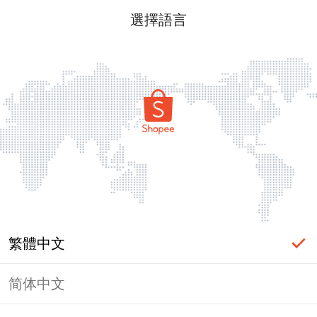
選擇語言
繁體中文
简体中文
頁面無法顯示