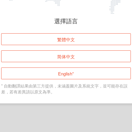
頁面無法顯示
選擇語言
發生錯誤！請登入並再試一次或回到主頁。
繁體中文
登入
简体中文
返回首頁
English*
* 自動翻譯結果由第三方提供，未涵蓋圖片及系統文字，並可能存在誤
差，若有差異請以原文為準。