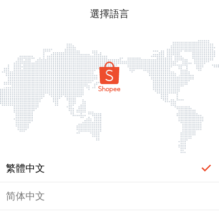
選擇語言
繁體中文
简体中文
頁面無法顯示