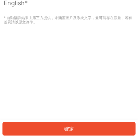
English*
發生錯誤！請登入並再試一次或回到主
頁。
* 自動翻譯結果由第三方提供，未涵蓋圖片及系統文字，並可能存在誤差，若有
差異請以原文為準。
登入
返回首頁
確定
ID: 82042009e14-4ec2-490a-95d7-c9d964cc7468