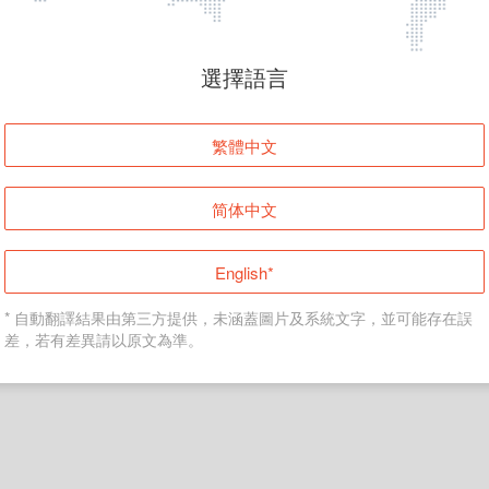
頁面無法顯示
選擇語言
發生錯誤！請登入並再試一次或回到主頁。
繁體中文
登入
简体中文
返回首頁
English*
* 自動翻譯結果由第三方提供，未涵蓋圖片及系統文字，並可能存在誤
差，若有差異請以原文為準。