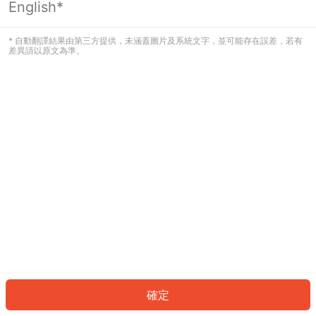
English*
發生錯誤！請登入並再試一次或回到主
頁。
* 自動翻譯結果由第三方提供，未涵蓋圖片及系統文字，並可能存在誤差，若有
差異請以原文為準。
登入
返回首頁
確定
ID: 263cfb93391-1a84-41d1-be77-ec6a785b4d91