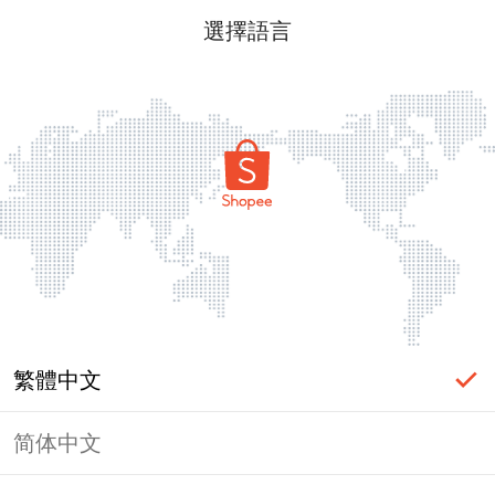
選擇語言
繁體中文
简体中文
頁面無法顯示