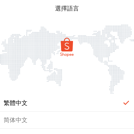
選擇語言
繁體中文
简体中文
頁面無法顯示