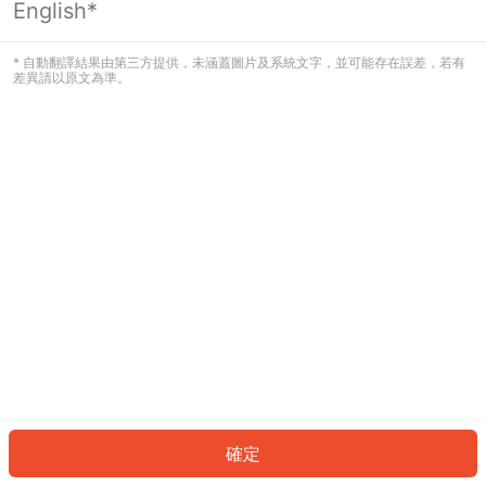
English*
發生錯誤！請登入並再試一次或回到主
頁。
* 自動翻譯結果由第三方提供，未涵蓋圖片及系統文字，並可能存在誤差，若有
差異請以原文為準。
登入
返回首頁
確定
ID: 753e239faa-11d2-4c49-8be4-59bd2b69d555