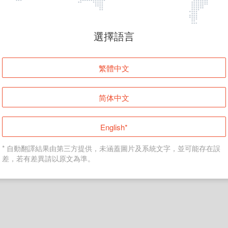
頁面無法顯示
選擇語言
發生錯誤！請登入並再試一次或回到主頁。
繁體中文
登入
简体中文
返回首頁
English*
* 自動翻譯結果由第三方提供，未涵蓋圖片及系統文字，並可能存在誤
差，若有差異請以原文為準。