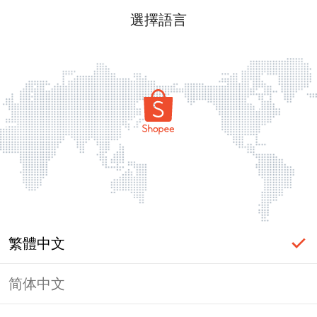
選擇語言
繁體中文
简体中文
頁面無法顯示