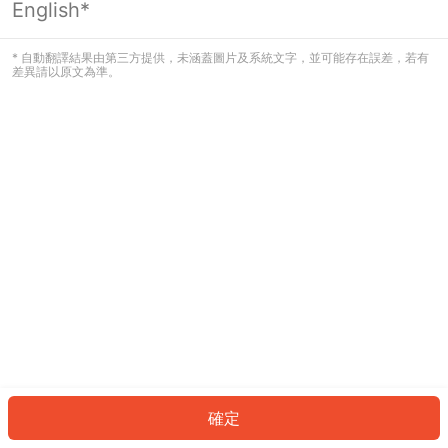
English*
發生錯誤！請登入並再試一次或回到主
頁。
* 自動翻譯結果由第三方提供，未涵蓋圖片及系統文字，並可能存在誤差，若有
差異請以原文為準。
登入
返回首頁
確定
ID: 3815ddc13bd-72a7-4edd-903f-bb1c7a292597