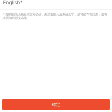
English*
發生錯誤！請登入並再試一次或回到主
頁。
* 自動翻譯結果由第三方提供，未涵蓋圖片及系統文字，並可能存在誤差，若有
差異請以原文為準。
登入
返回首頁
確定
ID: 438992b1694-68a0-4e10-b35a-1524789fc8d5