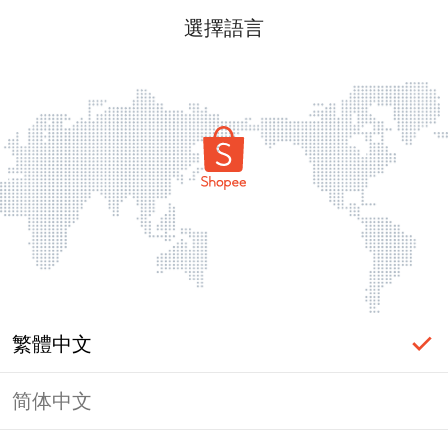
選擇語言
繁體中文
简体中文
頁面無法顯示