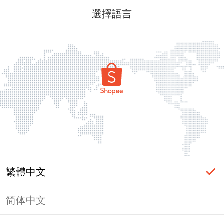
選擇語言
繁體中文
简体中文
頁面無法顯示