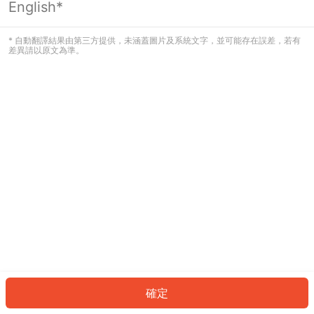
English*
發生錯誤！請登入並再試一次或回到主
頁。
* 自動翻譯結果由第三方提供，未涵蓋圖片及系統文字，並可能存在誤差，若有
差異請以原文為準。
登入
返回首頁
確定
ID: 703856f682b-0aa0-41df-8320-a20f7507be08