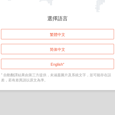
頁面無法顯示
選擇語言
發生錯誤！請登入並再試一次或回到主頁。
繁體中文
登入
简体中文
返回首頁
English*
* 自動翻譯結果由第三方提供，未涵蓋圖片及系統文字，並可能存在誤
差，若有差異請以原文為準。