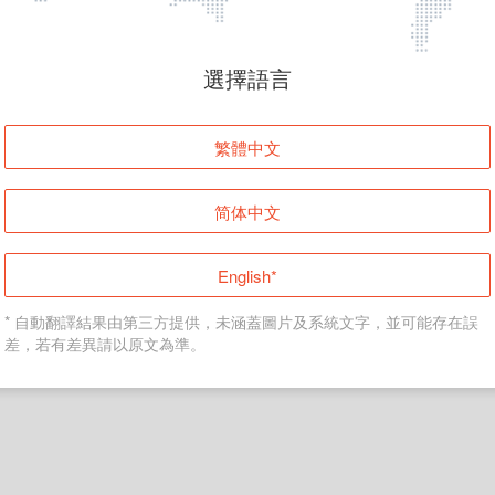
頁面無法顯示
選擇語言
發生錯誤！請登入並再試一次或回到主頁。
繁體中文
登入
简体中文
返回首頁
English*
* 自動翻譯結果由第三方提供，未涵蓋圖片及系統文字，並可能存在誤
差，若有差異請以原文為準。