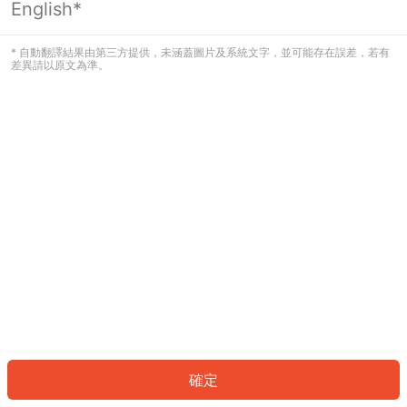
English*
發生錯誤！請登入並再試一次或回到主
頁。
* 自動翻譯結果由第三方提供，未涵蓋圖片及系統文字，並可能存在誤差，若有
差異請以原文為準。
登入
返回首頁
確定
ID: 8008bfbe8e4-bc09-4454-93e1-699d8284ed4b