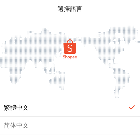
選擇語言
繁體中文
简体中文
頁面無法顯示