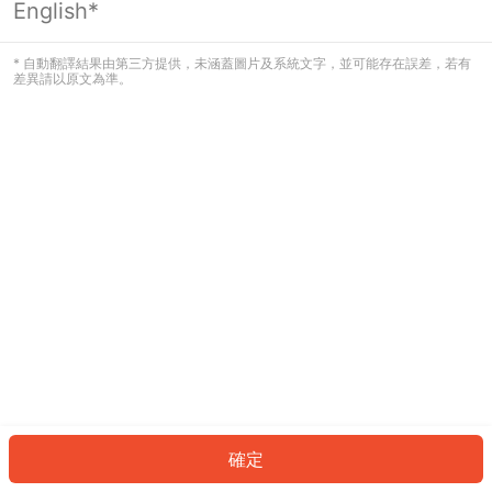
English*
發生錯誤！請登入並再試一次或回到主
頁。
* 自動翻譯結果由第三方提供，未涵蓋圖片及系統文字，並可能存在誤差，若有
差異請以原文為準。
登入
返回首頁
確定
ID: 5937bb545e1-5723-4e5b-94e0-5d54aa0505d6