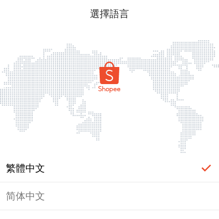
選擇語言
繁體中文
简体中文
頁面無法顯示