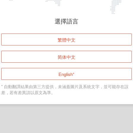
頁面無法顯示
選擇語言
發生錯誤！請登入並再試一次或回到主頁。
繁體中文
登入
简体中文
返回首頁
English*
* 自動翻譯結果由第三方提供，未涵蓋圖片及系統文字，並可能存在誤
差，若有差異請以原文為準。