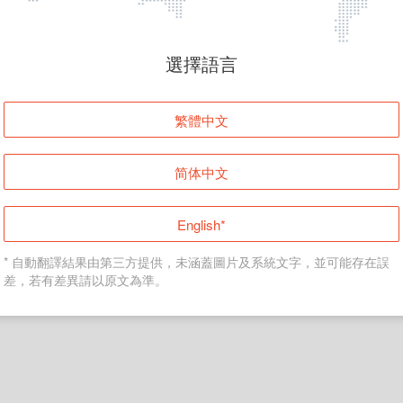
頁面無法顯示
選擇語言
發生錯誤！請登入並再試一次或回到主頁。
繁體中文
登入
简体中文
返回首頁
English*
* 自動翻譯結果由第三方提供，未涵蓋圖片及系統文字，並可能存在誤
差，若有差異請以原文為準。