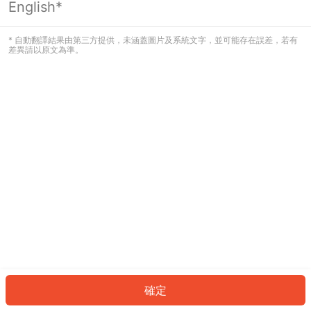
English*
發生錯誤！請登入並再試一次或回到主
頁。
* 自動翻譯結果由第三方提供，未涵蓋圖片及系統文字，並可能存在誤差，若有
差異請以原文為準。
登入
返回首頁
確定
ID: 124ea9fe721-cfac-4e95-9d06-c8fc218838b8