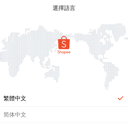
選擇語言
繁體中文
简体中文
頁面無法顯示