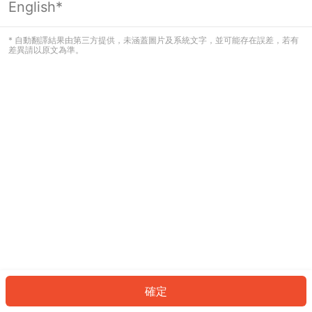
English*
發生錯誤！請登入並再試一次或回到主
頁。
* 自動翻譯結果由第三方提供，未涵蓋圖片及系統文字，並可能存在誤差，若有
差異請以原文為準。
登入
返回首頁
確定
ID: 842a811ab50-f830-4aba-869d-a984ca487384