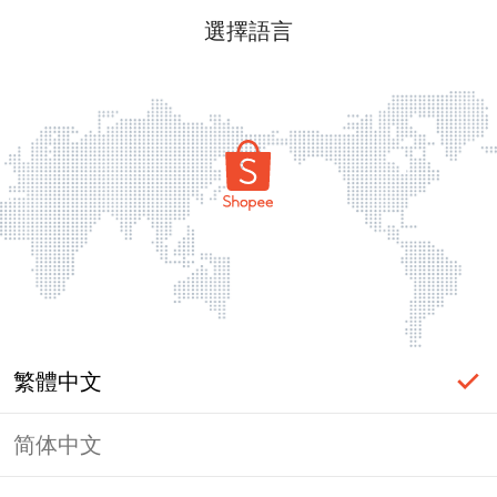
選擇語言
繁體中文
简体中文
頁面無法顯示