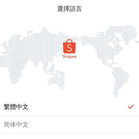
選擇語言
繁體中文
简体中文
頁面無法顯示