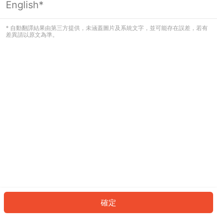
English*
發生錯誤！請登入並再試一次或回到主
頁。
* 自動翻譯結果由第三方提供，未涵蓋圖片及系統文字，並可能存在誤差，若有
差異請以原文為準。
登入
返回首頁
確定
ID: 801d326fa86-fdb6-474a-8e5d-0e39bd860e07