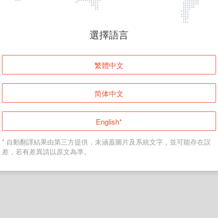
頁面無法顯示
選擇語言
發生錯誤！請登入並再試一次或回到主頁。
繁體中文
登入
简体中文
返回首頁
English*
* 自動翻譯結果由第三方提供，未涵蓋圖片及系統文字，並可能存在誤
差，若有差異請以原文為準。