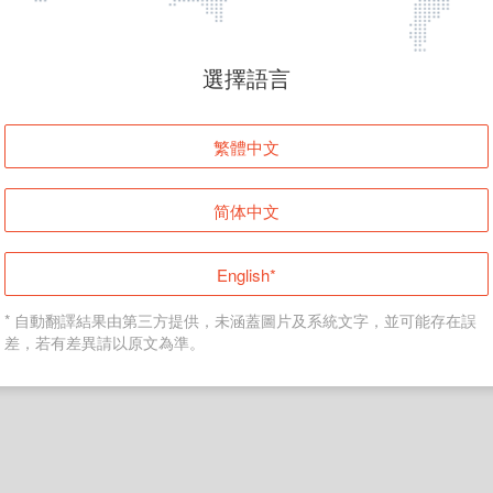
頁面無法顯示
選擇語言
發生錯誤！請登入並再試一次或回到主頁。
繁體中文
登入
简体中文
返回首頁
English*
* 自動翻譯結果由第三方提供，未涵蓋圖片及系統文字，並可能存在誤
差，若有差異請以原文為準。