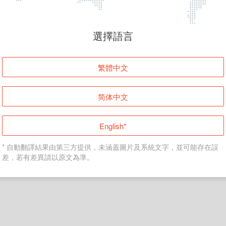
頁面無法顯示
選擇語言
發生錯誤！請登入並再試一次或回到主頁。
繁體中文
登入
简体中文
返回首頁
English*
* 自動翻譯結果由第三方提供，未涵蓋圖片及系統文字，並可能存在誤
差，若有差異請以原文為準。