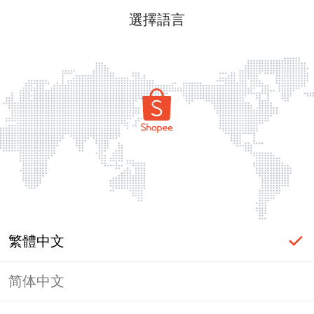
選擇語言
繁體中文
简体中文
頁面無法顯示