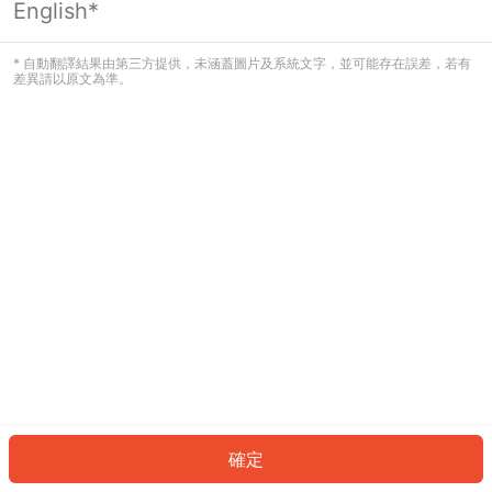
English*
發生錯誤！請登入並再試一次或回到主
頁。
* 自動翻譯結果由第三方提供，未涵蓋圖片及系統文字，並可能存在誤差，若有
差異請以原文為準。
登入
返回首頁
確定
ID: 489e45d913-0a00-49ee-a907-425d670fd28b