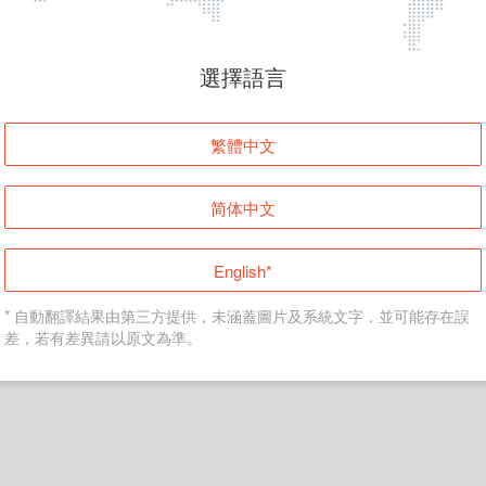
頁面無法顯示
選擇語言
發生錯誤！請登入並再試一次或回到主頁。
繁體中文
登入
简体中文
返回首頁
English*
* 自動翻譯結果由第三方提供，未涵蓋圖片及系統文字，並可能存在誤
差，若有差異請以原文為準。