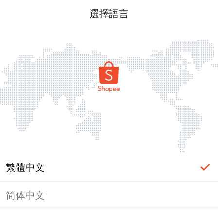
選擇語言
繁體中文
简体中文
頁面無法顯示