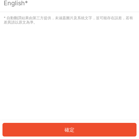
English*
發生錯誤！請登入並再試一次或回到主
頁。
* 自動翻譯結果由第三方提供，未涵蓋圖片及系統文字，並可能存在誤差，若有
差異請以原文為準。
登入
返回首頁
確定
ID: 75480056019-e0c8-43ad-9b0c-cfee80a89fdc