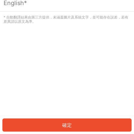
English*
發生錯誤！請登入並再試一次或回到主
頁。
* 自動翻譯結果由第三方提供，未涵蓋圖片及系統文字，並可能存在誤差，若有
差異請以原文為準。
登入
返回首頁
確定
ID: 242ba4d4e7e-7610-44b8-a340-c7fd4e54b471