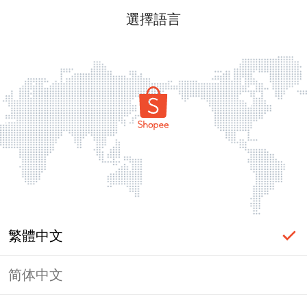
選擇語言
繁體中文
简体中文
頁面無法顯示