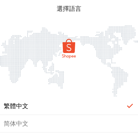
選擇語言
繁體中文
简体中文
頁面無法顯示