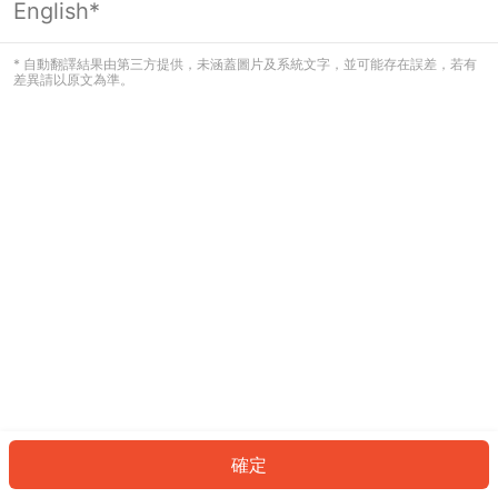
English*
發生錯誤！請登入並再試一次或回到主
頁。
* 自動翻譯結果由第三方提供，未涵蓋圖片及系統文字，並可能存在誤差，若有
差異請以原文為準。
登入
返回首頁
確定
ID: 633c62f751b-2af6-45c1-8e43-13325c2b50e0