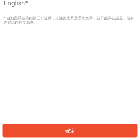
English*
發生錯誤！請登入並再試一次或回到主
頁。
* 自動翻譯結果由第三方提供，未涵蓋圖片及系統文字，並可能存在誤差，若有
差異請以原文為準。
登入
返回首頁
確定
ID: 472d9a3bdef-411f-43ad-ac86-793abe4fd999