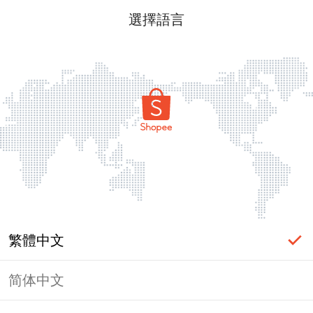
選擇語言
繁體中文
简体中文
頁面無法顯示