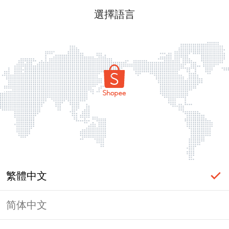
選擇語言
繁體中文
简体中文
頁面無法顯示