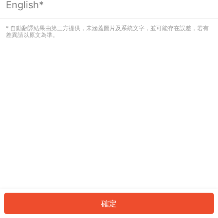
English*
發生錯誤！請登入並再試一次或回到主
頁。
* 自動翻譯結果由第三方提供，未涵蓋圖片及系統文字，並可能存在誤差，若有
差異請以原文為準。
登入
返回首頁
確定
ID: 823d95d38d0-c1b4-42a2-b56f-b4109da6d9ba