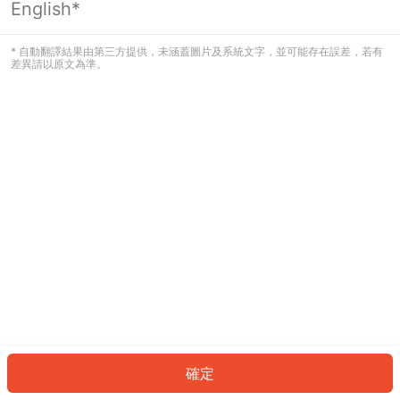
English*
發生錯誤！請登入並再試一次或回到主
頁。
* 自動翻譯結果由第三方提供，未涵蓋圖片及系統文字，並可能存在誤差，若有
差異請以原文為準。
登入
返回首頁
確定
ID: 55731700770-c7b1-4fa2-9512-9f4d72c08d54