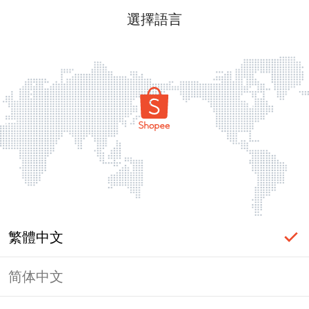
選擇語言
繁體中文
简体中文
頁面無法顯示