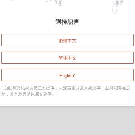
頁面無法顯示
選擇語言
發生錯誤！請登入並再試一次或回到主頁。
繁體中文
登入
简体中文
返回首頁
English*
* 自動翻譯結果由第三方提供，未涵蓋圖片及系統文字，並可能存在誤
差，若有差異請以原文為準。