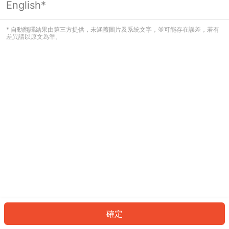
English*
發生錯誤！請登入並再試一次或回到主
頁。
* 自動翻譯結果由第三方提供，未涵蓋圖片及系統文字，並可能存在誤差，若有
差異請以原文為準。
登入
返回首頁
確定
ID: 994aaf6994b-dc26-4f96-9685-5c449f4dd11d