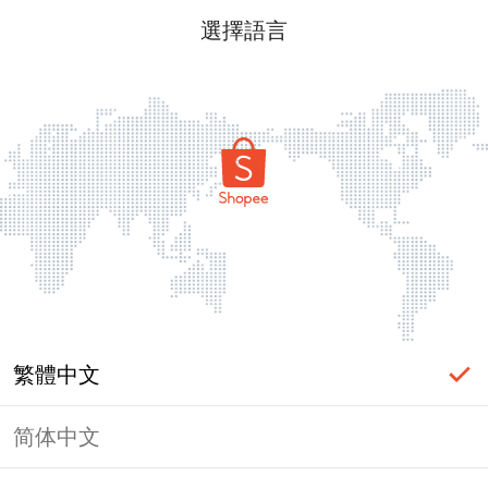
選擇語言
繁體中文
简体中文
頁面無法顯示