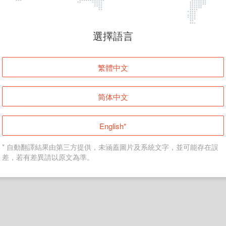
頁面無法顯示
選擇語言
發生錯誤！請登入並再試一次或回到主頁。
繁體中文
登入
简体中文
返回首頁
English*
* 自動翻譯結果由第三方提供，未涵蓋圖片及系統文字，並可能存在誤
差，若有差異請以原文為準。